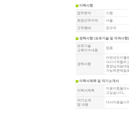
이력사항
업무분야
스텝
희망근무지역
서울
근무형태
정규직
경력사항 (보유기술 및 자격사항)
보유기술
업음
교육이수내용
이번년도이월
다시시작할라고
경력사항
원장님과일대일
가능하문매일로
이력서제목 및 자기소개서
미용이힘들어
이력서제목
고싶습니다,,
자기소개
다시미용을시작
및 내용