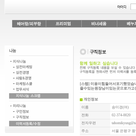
[스텝] 미용이힘들어서포기했었
줄수있는원장님이있는곳으로가고싶
개인정보
이름
송미경(여)
전화
02-374-0020
전자우편
tahomikyung@n
주소
서울 은평구 응